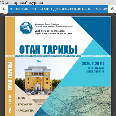
"Отан тарихы" журнал
ТЕОРЕТИЧЕСКИЕ И МЕТОДОЛОГИЧЕСКИЕ ПРОБЛЕМЫ ИЗУЧЕНИЯ ИСТОРИИ БЕСПРИЗОРНЫХ ДЕТЕЙ В КАЗАХСТАНЕ В 1920-1930-х ГОДАХ