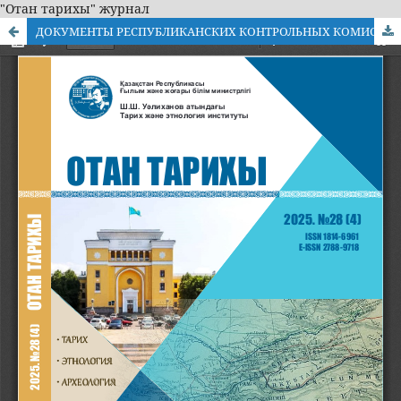
"Отан тарихы" журнал
ДОКУМЕНТЫ РЕСПУБЛИКАНСКИХ КОНТРОЛЬНЫХ КОМИССИЙ В КАЗАХСТАНЕ: ИСТОРИЧЕСКИЕ ИСТОЧНИКИ КАМПАНИЙ, ПРОВЕДЕННЫХ В 1925-1933 гг.