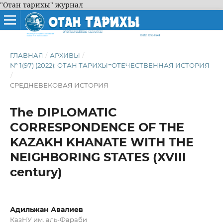
"Отан тарихы" журнал
ГЛАВНАЯ
/
АРХИВЫ
/
№ 1(97) (2022): ОТАН ТАРИХЫ=ОТЕЧЕСТВЕННАЯ ИСТОРИЯ
/
СРЕДНЕВЕКОВАЯ ИСТОРИЯ
The DIPLOMATIC
CORRESPONDENCE OF THE
KAZAKH KHANATE WITH THE
NEIGHBORING STATES (XVIII
century)
Адильжан Авалиев
КазНУ им. аль-Фараби