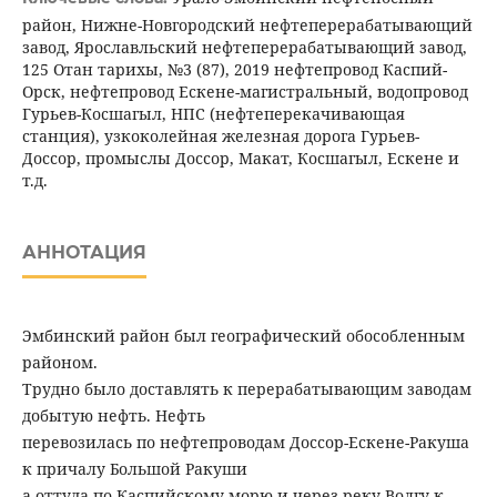
район, Нижне-Новгородский нефтеперерабатывающий
завод, Ярославльский нефтеперерабатывающий завод,
125 Отан тарихы, №3 (87), 2019 нефтепровод Каспий-
Орск, нефтепровод Ескене-магистральный, водопровод
Гурьев-Косшагыл, НПС (нефтеперекачивающая
станция), узкоколейная железная дорога Гурьев-
Доссор, промыслы Доссор, Макат, Косшагыл, Ескене и
т.д.
АННОТАЦИЯ
Эмбинский район был географический обособленным
районом.
Трудно было доставлять к перерабатывающим заводам
добытую нефть. Нефть
перевозилась по нефтепроводам Доссор-Ескене-Ракуша
к причалу Большой Ракуши
а оттуда по Каспийскому морю и через реку Волгу к