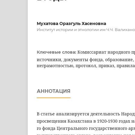
Мухатова Оразгуль Хасеновна
Институт истории и этнологии им Ч.Ч. Валиханов
Комиссариат народного 
Ключевые слова:
источники, документы фонда, образование, 
неграмотностью, протокол, приказ, правила,
АННОТАЦИЯ
В статье анализируется деятельность Наро
просвещения Казахстана в 1920-1930 годах н
го фонда Центрального государственного ар