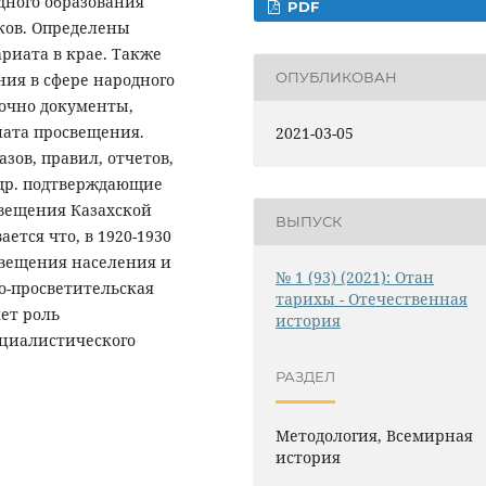
дного образования
PDF
ков. Определены
риата в крае. Также
ОПУБЛИКОВАН
ния в сфере народного
точно документы,
ата просвещения.
2021-03-05
зов, правил, отчетов,
 др. подтверждающие
свещения Казахской
ВЫПУСК
ется что, в 1920-1930
свещения населения и
№ 1 (93) (2021): Отан
о-просветительская
тарихы - Отечественная
яет роль
история
оциалистического
РАЗДЕЛ
Методология, Всемирная
история